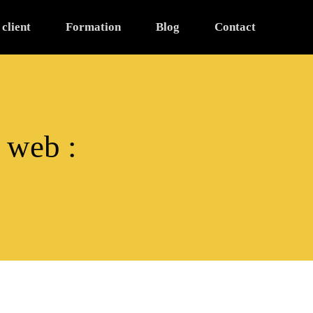
 client
Formation
Blog
Contact
e web :