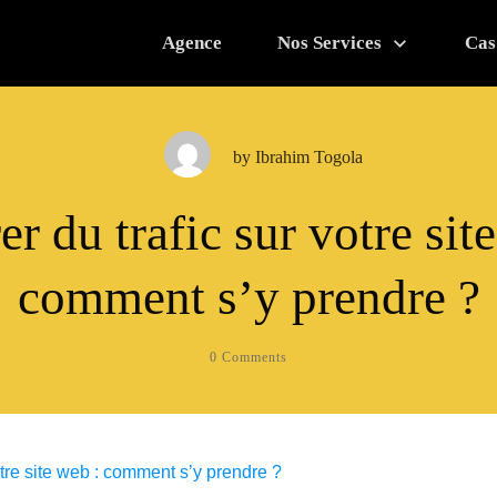
Agence
Nos Services
Cas
by
Ibrahim Togola
r du trafic sur votre sit
comment s’y prendre ?
0
Comments