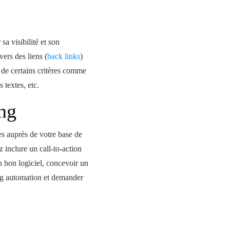
sa visibilité et son
vers des liens (
back links
)
d de certains critères comme
 textes, etc.
ng
s auprès de votre base de
z inclure un call-to-action
un bon logiciel, concevoir un
ng automation et demander