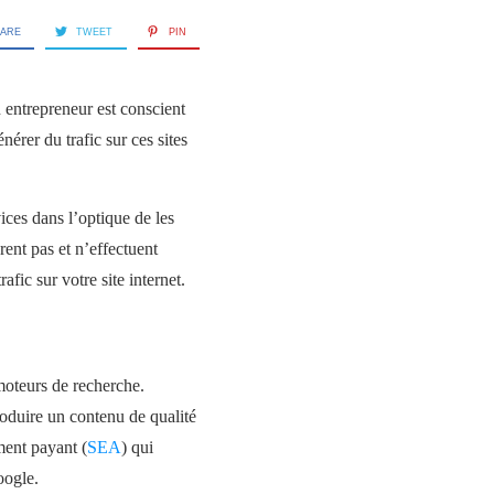
ARE
TWEET
PIN
 entrepreneur est conscient
érer du trafic sur ces sites
vices dans l’optique de les
urent pas et n’effectuent
ic sur votre site internet.
moteurs de recherche.
roduire un contenu de qualité
ment payant (
SEA
) qui
oogle.