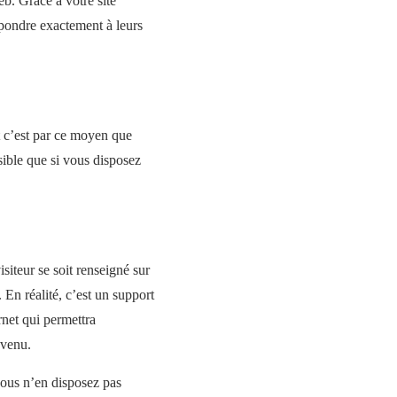
eb. Grâce à votre site
répondre exactement à leurs
et c’est par ce moyen que
ssible que si vous disposez
iteur se soit renseigné sur
 En réalité, c’est un support
rnet qui permettra
evenu.
 vous n’en disposez pas