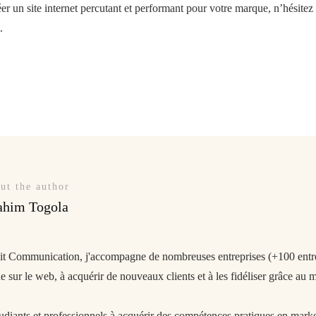
er un site internet percutant et performant pour votre marque, n’hésitez
.
ut the author
ahim Togola
git Communication, j'accompagne de nombreuses entreprises (+100 entrep
 sur le web, à acquérir de nouveaux clients et à les fidéliser grâce au m
tudiants et professionnels à acquérir des compétences pratiques en market