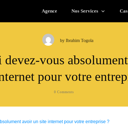
Agence
Nos Services
Cas
by
Ibrahim Togola
 devez-vous absolument
internet pour votre entrep
0
Comments