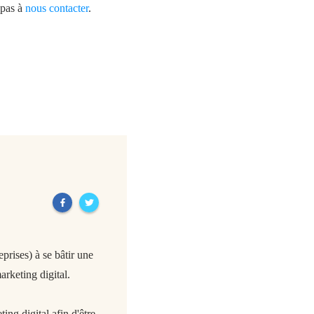
 pas à
nous contacter
.
Next
rises) à se bâtir une
arketing digital.
ing digital afin d'être