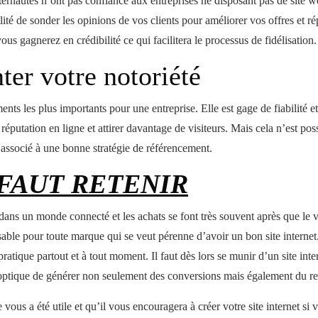
ernautes n’ont pas confiance aux entreprises ne disposant pas de site w
ilité de sonder les opinions de vos clients pour améliorer vos offres et 
s gagnerez en crédibilité ce qui facilitera le processus de fidélisation.
er votre notoriété
ments les plus importants pour une entreprise. Elle est gage de fiabilité 
réputation en ligne et attirer davantage de visiteurs. Mais cela n’est po
 associé à une bonne stratégie de référencement.
 FAUT RETENIR
s un monde connecté et les achats se font très souvent après que le vis
nsable pour toute marque qui se veut pérenne d’avoir un bon site internet.
atique partout et à tout moment. Il faut dès lors se munir d’un site inte
’optique de générer non seulement des conversions mais également du r
 vous a été utile et qu’il vous encouragera à créer votre site internet si