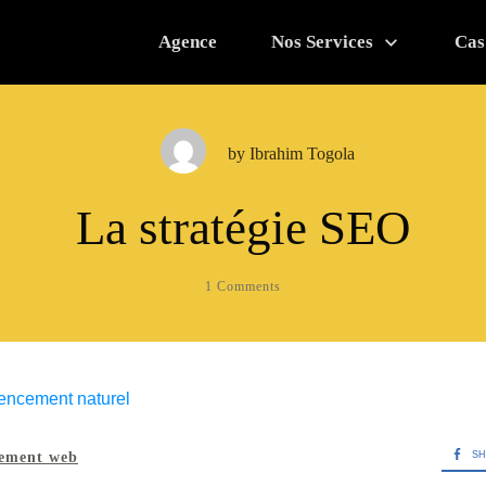
Agence
Nos Services
Cas
by
Ibrahim Togola
La stratégie SEO
1
Comments
SH
cement web