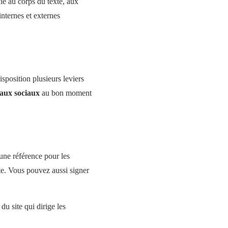
clé au corps du texte, aux
internes et externes
sposition plusieurs leviers
eaux sociaux
au bon moment
 une référence pour les
site. Vous pouvez aussi signer
du site qui dirige les