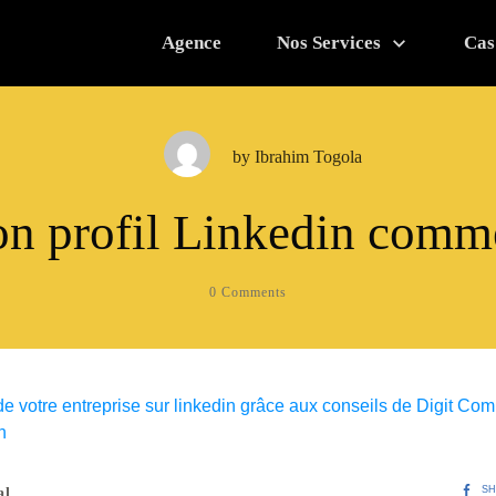
Agence
Nos Services
Cas
by
Ibrahim Togola
on profil Linkedin comm
0
Comments
SH
al