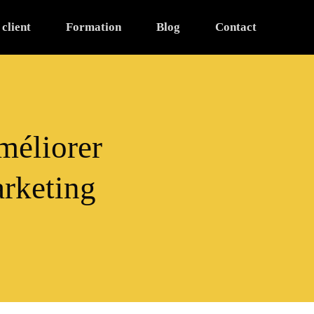
 client
Formation
Blog
Contact
méliorer
arketing