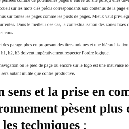
re pensées comme de potentielles pages d’entrée du site puisqu’elles dev
ccueil sur les mots clés précis correspondants aux contenus de la page e
nus sur toutes les pages comme les pieds de pages. Mieux vaut privilégi
urrentes. Dans le meilleur des cas, la contextualisation des zones fixes
isiteurs.
et des paragraphes en proposant des titres uniques et une hiérarchisation
e h1, h2, h3 doivent impérativement respecter l’ordre logique.
 navigation ou le pied de page ou encore sur le logo est une mauvaise id
sera autant inutile que contre-productive.
 sens et la prise en co
ironnement pèsent plus 
 les techniques
: