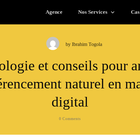
Agence
Nos Services
Cas
by
Ibrahim Togola
logie et conseils pour a
érencement naturel en m
digital
0
Comments