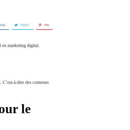
ARE
TWEET
PIN
en marketing digital.
e. C’est-à-dire des contenus
our le