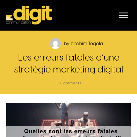
by
Ibrahim Togola
Les erreurs fatales d’une
stratégie marketing digital
0
Comments