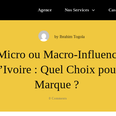
Agence
Nos Services
Cas
by
Ibrahim Togola
Micro ou Macro-Influenc
’Ivoire : Quel Choix pou
Marque ?
0
Comments