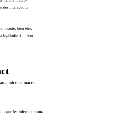
es nano et micro-
r des interactions
, beauté, bien-être,
la légitimité dans leur
act
ano, micro et macro-
ndis que les
micro
et
nano-