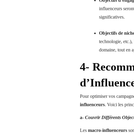
Objectifs d’enga
influenceurs seron
significatives.
Objectifs de nich
technologie, etc.),
domaine, tout en 
4- Recomma
d’Influenc
Pour optimiser vos campagnes
influenceurs
. Voici les prin
a-
Couvrir Différents Object
Les
macro-influenceurs
son