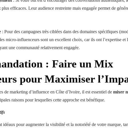
gement
: Si votre but est d’encourager des conversations authentiques, l
t plus efficaces. Leur audience restreinte mais engagée permet de génére
e
: Pour des campagnes très ciblées dans des domaines spécifiques (mode
 les micro-influenceurs sont un excellent choix, car ils ont l’expertise et 
ayant une communauté relativement engagée.
ndation : Faire un Mix
eurs pour Maximiser l’Imp
 de marketing d’influence en Côte d’Ivoire, il est essentiel de
mixer n
cipales raisons pour lesquelles cette approche est bénéfique.
ifs
t idéaux pour augmenter la visibilité et la notoriété de votre marque, ta