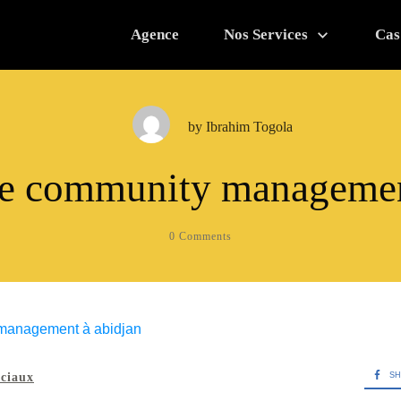
Agence
Nos Services
Cas
by
Ibrahim Togola
e community manageme
0
Comments
SH
ociaux