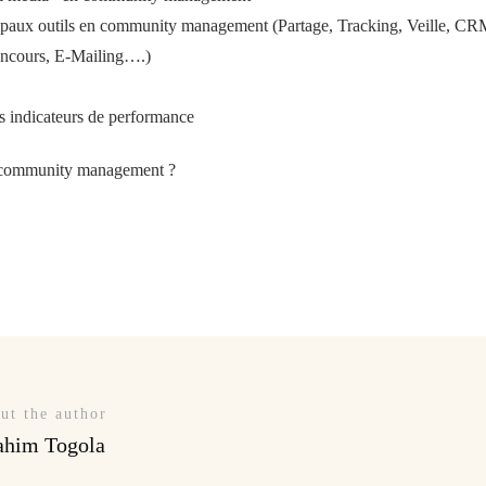
ncipaux outils en community management (Partage, Tracking, Veille, CR
oncours, E-Mailing….)
s indicateurs de performance
u community management ?
ut the author
ahim Togola