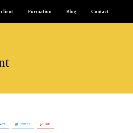
 client
Formation
Blog
Contact
nt
ARE
TWEET
PIN